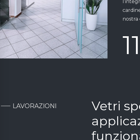
l’integ
cardine
nostra 
1
Vetri sp
LAVORAZIONI
applica
funzion