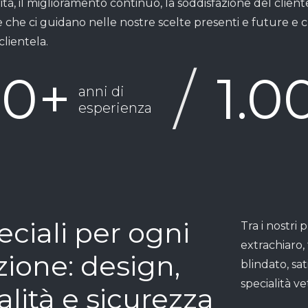
rità, il miglioramento continuo, la soddisfazione del client
 che ci guidano nelle nostre scelte presenti e future e c
clientela.
/
10
+
1.0
anni di
esperienza
eciali per ogni
Tra i nostri 
extrachiaro, 
zione: design,
blindato, sa
specialità ve
alità e sicurezza