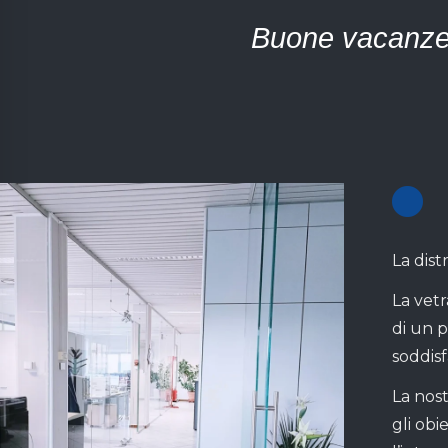
Buone vacanze a
La dist
La vetr
di un p
soddisf
La nost
gli obi