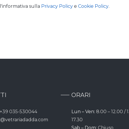
'informativa sulla
Privacy Policy
e
Cookie Policy
.
TI
ORARI
+39 035-530044
Lun – Ven:
8.00 – 12.00 / 1
o@vetrariadadda.com
17.30
Sab – Dom:
Chiuso