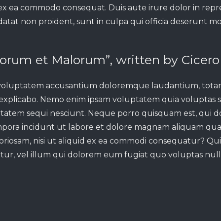
p ex ea commodo consequat. Duis aute irure dolor in repr
atat non proident, sunt in culpa qui officia deserunt mol
norum et Malorum”, written by Cicero
sit voluptatem accusantium doloremque laudantium, tota
nt explicabo. Nemo enim ipsam voluptatem quia voluptas si
tatem sequi nesciunt. Neque porro quisquam est, qui do
empora incidunt ut labore et dolore magnam aliquam qua
boriosam, nisi ut aliquid ex ea commodi consequatur? Qu
tur, vel illum qui dolorem eum fugiat quo voluptas null