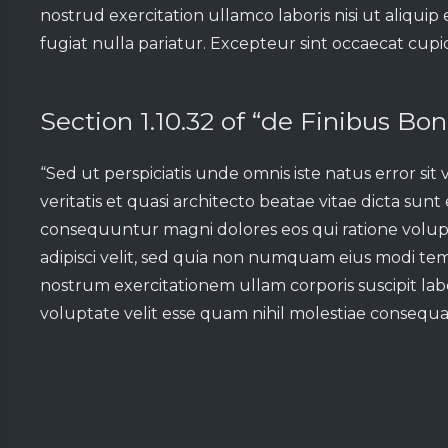
nostrud exercitation ullamco laboris nisi ut aliqui
fugiat nulla pariatur. Excepteur sint occaecat cupid
Section 1.10.32 of “de Finibus Bo
“Sed ut perspiciatis unde omnis iste natus error 
veritatis et quasi architecto beatae vitae dicta su
consequuntur magni dolores eos qui ratione volup
adipisci velit, sed quia non numquam eius modi t
nostrum exercitationem ullam corporis suscipit la
voluptate velit esse quam nihil molestiae consequa