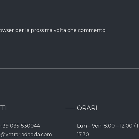
browser per la prossima volta che commento.
TI
ORARI
+39 035-530044
Lun – Ven:
8.00 – 12.00 / 1
o@vetrariadadda.com
17.30